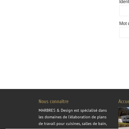
Ident
Mot 
Nous connaître
Accu
MARBRES & Design
est spécialisé dans
les domaines de l'élaboration de plans
de travail pour cuisines, salles de bain,