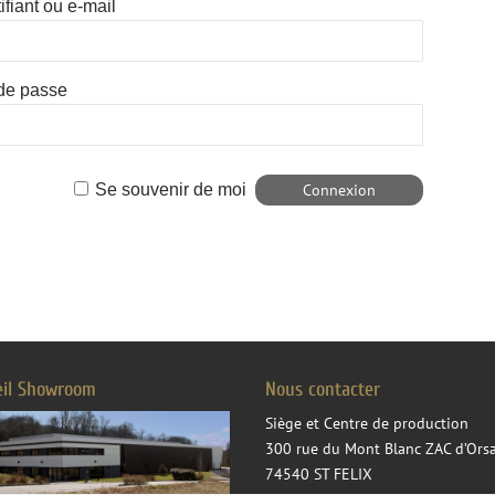
ifiant ou e-mail
de passe
Se souvenir de moi
eil Showroom
Nous contacter
Siège et Centre de production
300 rue du Mont Blanc ZAC d’Ors
74540 ST FELIX