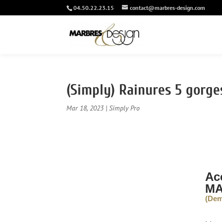
04.50.22.23.15
contact@marbres-design.com
(Simply) Rainures 5 gorges
Mar 18, 2023
|
Simply Pro
Ac
MA
(Dem