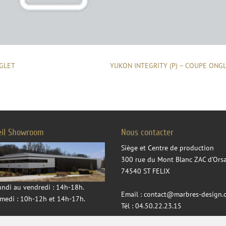
NGLET
YUKON INTEGRITY (P) – COUPE ONG
eil Showroom
Nous contacter
Siège et Centre de production
300 rue du Mont Blanc ZAC d’Ors
74540 ST FELIX
lundi au vendredi : 14h-18h.
Email :
contact@marbres-design.
samedi : 10h-12h et 14h-17h.
Tél : 04.50.22.23.15