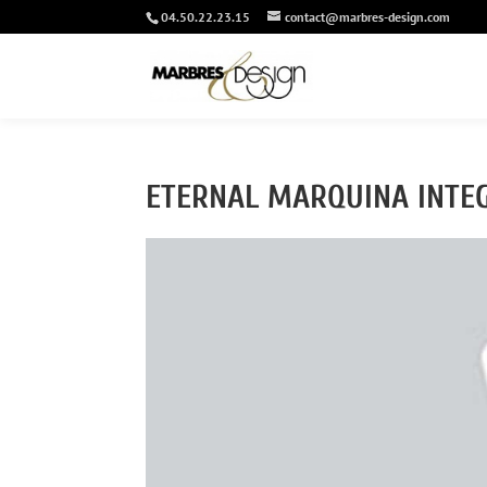
04.50.22.23.15
contact@marbres-design.com
ETERNAL MARQUINA INTEG