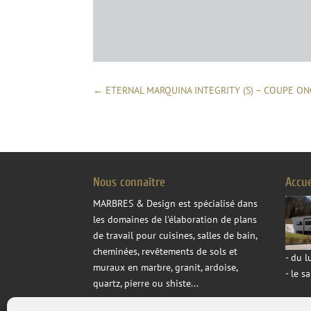
←
ETERNAL MARQUINA INTEGRITY (S) – COUPE O
Nous connaître
Accu
MARBRES & Design
est spécialisé dans
les domaines de l'élaboration de plans
de travail pour cuisines, salles de bain,
cheminées, revêtements de sols et
- du 
muraux en marbre, granit, ardoise,
- le 
quartz, pierre ou shiste...