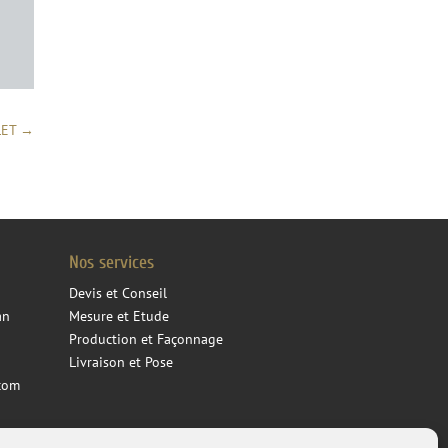
LET
→
Nos services
Devis et Conseil
an
Mesure et Etude
Production et Façonnage
Livraison et Pose
com