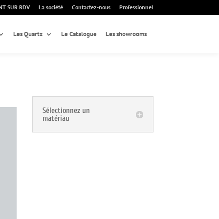
NT SUR RDV
La société
Contactez-nous
Professionnel
Les Quartz
Le Catalogue
Les showrooms
Sélectionnez un
matériau