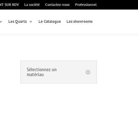
NT SUR RDV
La société
Contactez-nous
Professionnel
Les Quartz
Le Catalogue
Les showrooms
Sélectionnez un
matériau