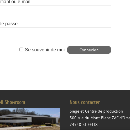
ifiant ou e-mail
de passe
Se souvenir de moi
eil Showroom
Nous contacter
Siège et Centre de production
300 rue du Mont Blanc ZAC d’Ors
74540 ST FELIX