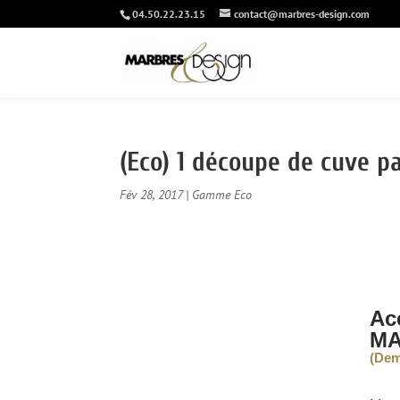
04.50.22.23.15
contact@marbres-design.com
(Eco) 1 découpe de cuve pa
Fév 28, 2017
|
Gamme Eco
Ac
MA
(Dem