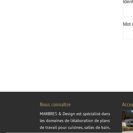
Ident
Mot 
Nous connaître
Accu
MARBRES & Design
est spécialisé dans
les domaines de l'élaboration de plans
de travail pour cuisines, salles de bain,